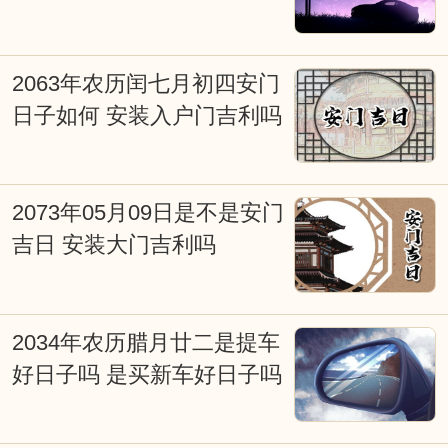
出生，女靠行嫁；发福由地脉，催福出良
辰；不得真龙得日月，也是富贵旺人家等
2063年农历闰七月初四安门
等。古时人们就是通过计算太阳、月亮等
日子如何 安装入户门吉利吗
星球对不同地域的影响，所产生不同的吉
凶效应。择日是求得天时气运的助力，是
造福的重要手段。择吉日在涉及诸如结婚
2073年05月09日是不是安门
嫁娶择日、修造动土择日、入宅搬家择
吉日 安装大门吉利吗
日、开张开业择日、生儿育女交合求嗣择
吉日等重大事项时，必须选择吉日吉时，
2034年农历腊月廿二是提车
从而达到趋吉避凶、福自天降、荣华富
好日子吗 是买新车好日子吗
贵，因些择吉日非常重要。老式挂历、老
黄历上也往往会写满了各种择日吉凶宜忌