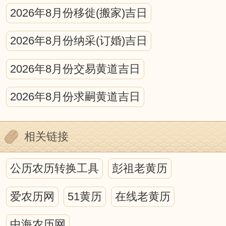
产生什么影响，古今学者都认为，所有的
2026年8月份移徙(搬家)吉日
宇宙运动都会不同程度的作用于地球生
2026年8月份纳采(订婚)吉日
命，从而在地球生命上打下深深的烙印。
在日、月、星的运动中，蕴藏着万物消长
2026年8月份交易黄道吉日
的规律，寓含着深奥的物候原理。因此，
2026年8月份求嗣黄道吉日
在研究人与自然的关系中，离不开日月星
的运行，而中国古代的历法正是为这种研
相关链接
究，提供了最好的时空背景。
历法上的吉凶之说虽然充满迷信色
公历农历转换工具
彭祖老黄历
彩，甚至于荒诞无稽，但它包含我国古代
爱农历网
51黄历
在线老黄历
哲学、天文、地理、自然生态等诸多方面
丰富的内涵，并蕴藏着人们如何顺应自然
中海农历网