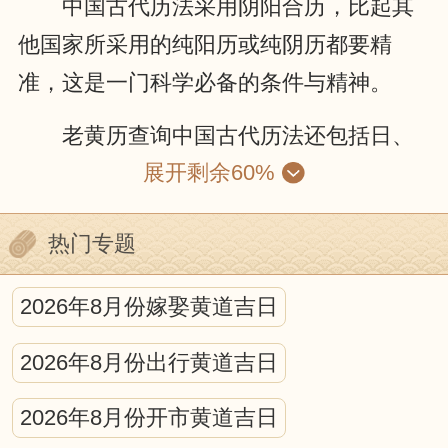
中国古代历法采用阴阳合历，比起其
他国家所采用的纯阳历或纯阴历都要精
准，这是一门科学必备的条件与精神。
老黄历查询中国古代历法还包括日、
展开剩余60%
月、五星的运动，位置的计算；昏、旦中
星和时刻的测定；日、月食的预报等等。
热门专题
就某种程度来说，中国古代的历法就是一
种编算天文年历的工作。它包括中国古代
2026年8月份嫁娶黄道吉日
天文学的许多重要内容，是古代科学观察
2026年8月份出行黄道吉日
和研究的结晶。
宇宙中日、月、星辰的互动，对人可
2026年8月份开市黄道吉日