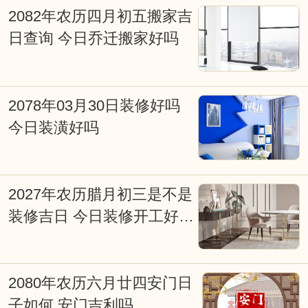
信息，特别提醒一些贪图方便的网友，不
2082年农历四月初五搬家吉
日查询 今日乔迁搬家好吗
能看见老黄历上写着宜嫁娶便定下终身大
事吉期。因为，这天对大多数人来说是吉
日，而对您来说可能会不太合适。因此，
2078年03月30日装修好吗
对于重要的事情还是要针对自已进行专业
今日装潢好吗
择吉日而行事会更好点，择吉日网的在线
择日查询系统能为您解忧并永久免费开
2027年农历腊月初三是不是
放。
装修吉日 今日装修开工好不
好
2080年农历六月廿四安门日
子如何 安门吉利吗