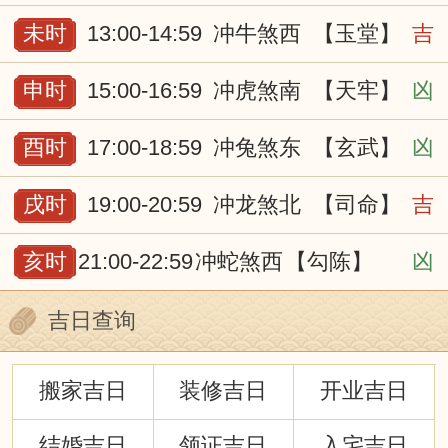
未时
13:00-14:59
冲牛煞西
【玉堂】
吉
申时
15:00-16:59
冲虎煞南
【天牢】
凶
酉时
17:00-18:59
冲兔煞东
【玄武】
凶
戌时
19:00-20:59
冲龙煞北
【司命】
吉
亥时
21:00-22:59
冲蛇煞西
【勾陈】
凶
吉日查询
搬家吉日
装修吉日
开业吉日
结婚吉日
领证吉日
入宅吉日