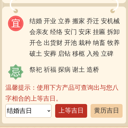
结婚
开业
立券
搬家
乔迁
安机械
会亲友
经络
安门
安床
挂匾
拆卸
开仓
出货财
开池
栽种
纳畜
牧养
破土
安葬
启钻
移柩
入殓
立碑
祭祀
祈福
探病
谢土
造桥
温馨提示：使用下方产品可查询出与您八
字相合的上等吉日。
上等吉日
黄历吉日