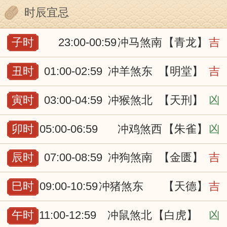
时辰宜忌
子时
23:00-00:59
冲马煞南
【青龙】
吉
丑时
01:00-02:59
冲羊煞东
【明堂】
吉
寅时
03:00-04:59
冲猴煞北
【天刑】
凶
卯时
05:00-06:59
冲鸡煞西
【朱雀】
凶
辰时
07:00-08:59
冲狗煞南
【金匮】
吉
巳时
09:00-10:59
冲猪煞东
【天德】
吉
午时
11:00-12:59
冲鼠煞北
【白虎】
凶