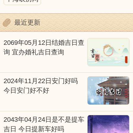
的论述。重要的是，我们不能否认其中蕴
含的心理因素。迷信附会和不加分析的批
最近更新
判都是不可取的，我们今天以科学态度去
深入探究它，对阐明我国古代传统文化应
2069年05月12日结婚吉日查
询 宜办婚礼吉日查询
会有所裨益。
择日重要吗？择日就是择吉，也叫看
日子择吉日，本站是免费择日网。择日是
2024年11月22日安门好吗
今日安门好不好
我国古文化的重要组成部分，从战争、文
化活动、皇家礼祭，道家佛家的各种活
动，都和择吉日有着极大的关系。俗话
2043年04月24日是不是提车
说：得天时得地利，天时地利人和；子靠
吉日 今日提新车好吗