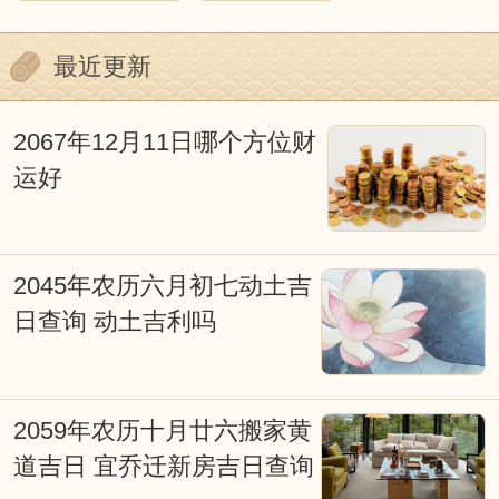
的论述。重要的是，我们不能否认其中蕴
含的心理因素。迷信附会和不加分析的批
最近更新
判都是不可取的，我们今天以科学态度去
深入探究它，对阐明我国古代传统文化应
2067年12月11日哪个方位财
运好
会有所裨益。
择日重要吗？择日就是择吉，也叫看
日子择吉日，本站是免费择日网。择日是
2045年农历六月初七动土吉
日查询 动土吉利吗
我国古文化的重要组成部分，从战争、文
化活动、皇家礼祭，道家佛家的各种活
动，都和择吉日有着极大的关系。俗话
2059年农历十月廿六搬家黄
说：得天时得地利，天时地利人和；子靠
道吉日 宜乔迁新房吉日查询
出生，女靠行嫁；发福由地脉，催福出良