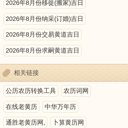
2026年8月份移徙(搬家)吉日
宇宙运动都会不同程度的作用于地球生
2026年8月份纳采(订婚)吉日
命，从而在地球生命上打下深深的烙印。
在日、月、星的运动中，蕴藏着万物消长
2026年8月份交易黄道吉日
的规律，寓含着深奥的物候原理。因此，
2026年8月份求嗣黄道吉日
在研究人与自然的关系中，离不开日月星
的运行，而中国古代的历法正是为这种研
相关链接
究，提供了最好的时空背景。
历法上的吉凶之说虽然充满迷信色
公历农历转换工具
农历词网
彩，甚至于荒诞无稽，但它包含我国古代
在线老黄历
中华万年历
哲学、天文、地理、自然生态等诸多方面
丰富的内涵，并蕴藏着人们如何顺应自然
通胜老黄历网,
卜算黄历网