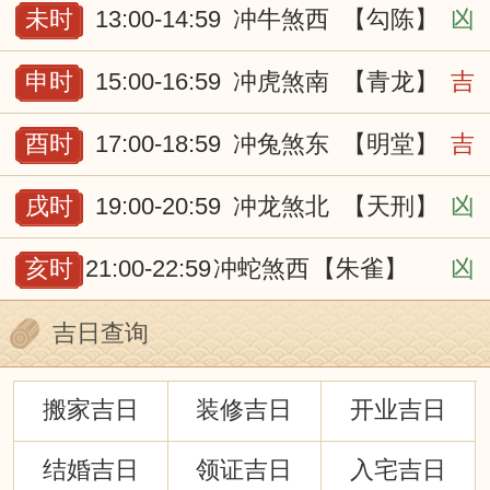
未时
13:00-14:59
冲牛煞西
【勾陈】
凶
申时
15:00-16:59
冲虎煞南
【青龙】
吉
酉时
17:00-18:59
冲兔煞东
【明堂】
吉
戌时
19:00-20:59
冲龙煞北
【天刑】
凶
亥时
21:00-22:59
冲蛇煞西
【朱雀】
凶
吉日查询
搬家吉日
装修吉日
开业吉日
结婚吉日
领证吉日
入宅吉日