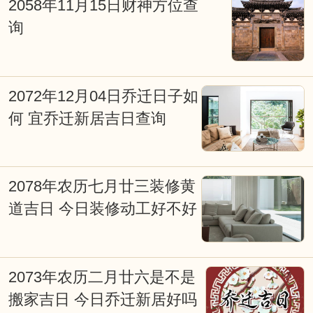
信息，特别提醒一些贪图方便的网友，不
2058年11月15日财神方位查
询
能看见老黄历上写着宜嫁娶便定下终身大
事吉期。因为，这天对大多数人来说是吉
日，而对您来说可能会不太合适。因此，
2072年12月04日乔迁日子如
对于重要的事情还是要针对自已进行专业
何 宜乔迁新居吉日查询
择吉日而行事会更好点，择吉日网的在线
择日查询系统能为您解忧并永久免费开
2078年农历七月廿三装修黄
放。
道吉日 今日装修动工好不好
2073年农历二月廿六是不是
搬家吉日 今日乔迁新居好吗