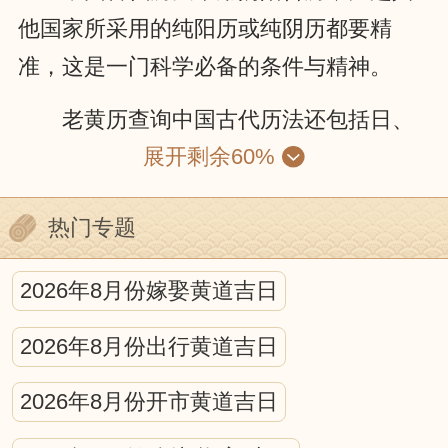
他国家所采用的纯阳历或纯阴历都要精
准，这是一门科学必备的条件与精神。
老黄历查询中国古代历法还包括日、
展开剩余60%
月、五星的运动，位置的计算；昏、旦中
星和时刻的测定；日、月食的预报等等。
热门专题
就某种程度来说，中国古代的历法就是一
种编算天文年历的工作。它包括中国古代
2026年8月份嫁娶黄道吉日
天文学的许多重要内容，是古代科学观察
2026年8月份出行黄道吉日
和研究的结晶。
宇宙中日、月、星辰的互动，对人可
2026年8月份开市黄道吉日
产生什么影响，古今学者都认为，所有的