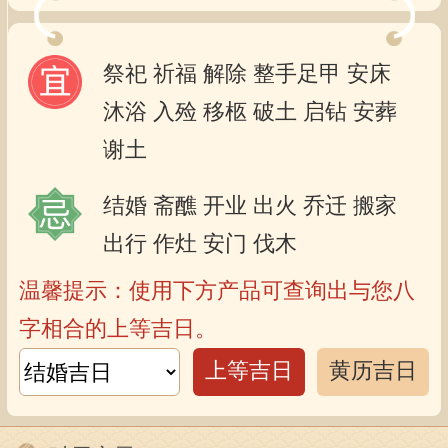
祭祀
祈福
解除
整手足甲
安床
沐浴
入殓
移柩
破土
启钻
安葬
谢土
结婚
斋醮
开业
出火
乔迁
搬家
出行
作灶
安门
伐木
温馨提示：使用下方产品可查询出与您八
字相合的上等吉日。
上等吉日
黄历吉日