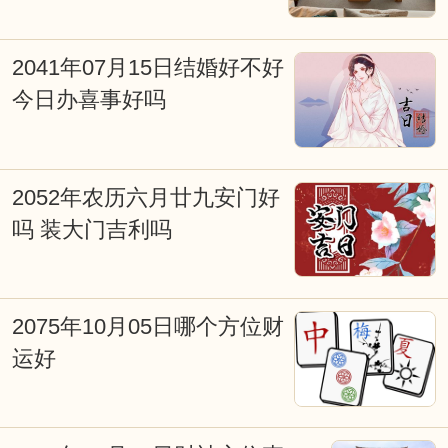
辰；不得真龙得日月，也是富贵旺人家等
2041年07月15日结婚好不好
等。古时人们就是通过计算太阳、月亮等
今日办喜事好吗
星球对不同地域的影响，所产生不同的吉
凶效应。择日是求得天时气运的助力，是
造福的重要手段。择吉日在涉及诸如结婚
2052年农历六月廿九安门好
嫁娶择日、修造动土择日、入宅搬家择
吗 装大门吉利吗
日、开张开业择日、生儿育女交合求嗣择
吉日等重大事项时，必须选择吉日吉时，
2075年10月05日哪个方位财
从而达到趋吉避凶、福自天降、荣华富
运好
贵，因些择吉日非常重要。老式挂历、老
黄历上也往往会写满了各种择日吉凶宜忌