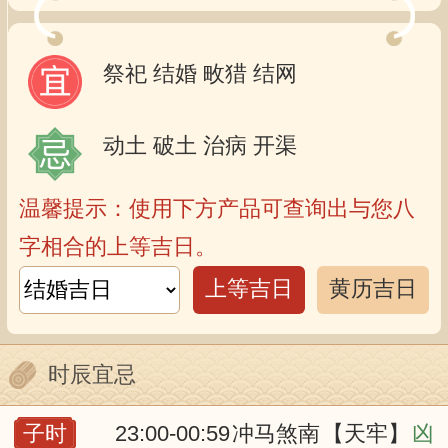
祭祀
结婚
畋猎
结网
动土
破土
治病
开渠
温馨提示：使用下方产品可查询出与您八
字相合的上等吉日。
上等吉日
黄历吉日
时辰宜忌
子时
23:00-00:59
冲马煞南
【天牢】
凶