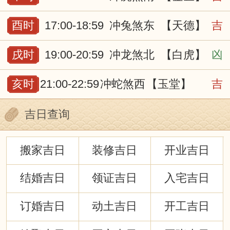
酉时
17:00-18:59
冲兔煞东
【天德】
吉
戌时
19:00-20:59
冲龙煞北
【白虎】
凶
亥时
21:00-22:59
冲蛇煞西
【玉堂】
吉
吉日查询
搬家吉日
装修吉日
开业吉日
结婚吉日
领证吉日
入宅吉日
订婚吉日
动土吉日
开工吉日