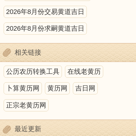
在日、月、星的运动中，蕴藏着万物消长
2026年8月份交易黄道吉日
的规律，寓含着深奥的物候原理。因此，
2026年8月份求嗣黄道吉日
在研究人与自然的关系中，离不开日月星
的运行，而中国古代的历法正是为这种研
相关链接
究，提供了最好的时空背景。
历法上的吉凶之说虽然充满迷信色
公历农历转换工具
在线老黄历
彩，甚至于荒诞无稽，但它包含我国古代
卜算黄历网
黄历网
吉日网
哲学、天文、地理、自然生态等诸多方面
丰富的内涵，并蕴藏着人们如何顺应自然
正宗老黄历网
的论述。重要的是，我们不能否认其中蕴
含的心理因素。迷信附会和不加分析的批
最近更新