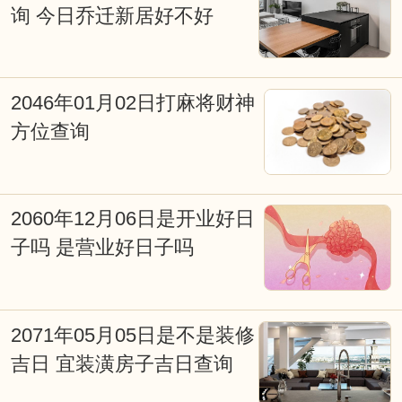
询 今日乔迁新居好不好
星球对不同地域的影响，所产生不同的吉
凶效应。择日是求得天时气运的助力，是
造福的重要手段。择吉日在涉及诸如结婚
2046年01月02日打麻将财神
嫁娶择日、修造动土择日、入宅搬家择
方位查询
日、开张开业择日、生儿育女交合求嗣择
吉日等重大事项时，必须选择吉日吉时，
2060年12月06日是开业好日
从而达到趋吉避凶、福自天降、荣华富
子吗 是营业好日子吗
贵，因些择吉日非常重要。老式挂历、老
黄历上也往往会写满了各种择日吉凶宜忌
信息，特别提醒一些贪图方便的网友，不
2071年05月05日是不是装修
吉日 宜装潢房子吉日查询
能看见老黄历上写着宜嫁娶便定下终身大