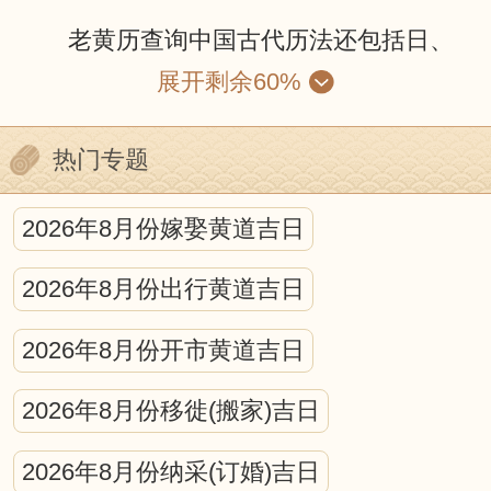
老黄历查询中国古代历法还包括日、
展开剩余60%
月、五星的运动，位置的计算；昏、旦中
星和时刻的测定；日、月食的预报等等。
热门专题
就某种程度来说，中国古代的历法就是一
种编算天文年历的工作。它包括中国古代
2026年8月份嫁娶黄道吉日
天文学的许多重要内容，是古代科学观察
2026年8月份出行黄道吉日
和研究的结晶。
宇宙中日、月、星辰的互动，对人可
2026年8月份开市黄道吉日
产生什么影响，古今学者都认为，所有的
2026年8月份移徙(搬家)吉日
宇宙运动都会不同程度的作用于地球生
2026年8月份纳采(订婚)吉日
命，从而在地球生命上打下深深的烙印。