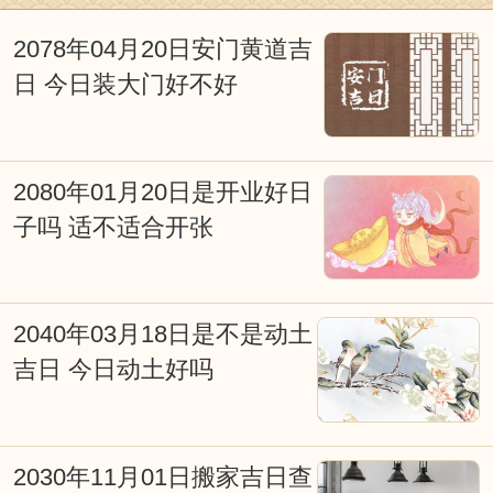
判都是不可取的，我们今天以科学态度去
深入探究它，对阐明我国古代传统文化应
2078年04月20日安门黄道吉
日 今日装大门好不好
会有所裨益。
择日重要吗？择日就是择吉，也叫看
日子择吉日，本站是免费择日网。择日是
2080年01月20日是开业好日
子吗 适不适合开张
我国古文化的重要组成部分，从战争、文
化活动、皇家礼祭，道家佛家的各种活
动，都和择吉日有着极大的关系。俗话
2040年03月18日是不是动土
说：得天时得地利，天时地利人和；子靠
吉日 今日动土好吗
出生，女靠行嫁；发福由地脉，催福出良
辰；不得真龙得日月，也是富贵旺人家等
2030年11月01日搬家吉日查
等。古时人们就是通过计算太阳、月亮等