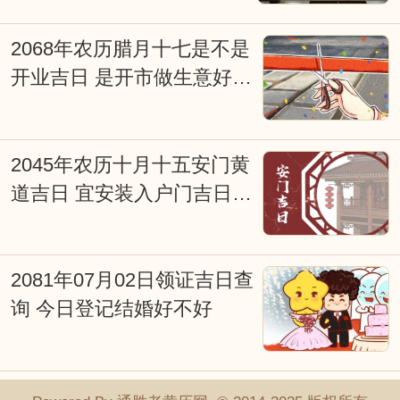
事吉期。因为，这天对大多数人来说是吉
日，而对您来说可能会不太合适。因此，
2068年农历腊月十七是不是
对于重要的事情还是要针对自已进行专业
开业吉日 是开市做生意好日
择吉日而行事会更好点，择吉日网的在线
子吗
择日查询系统能为您解忧并永久免费开
2045年农历十月十五安门黄
放。
道吉日 宜安装入户门吉日查
询
2081年07月02日领证吉日查
询 今日登记结婚好不好