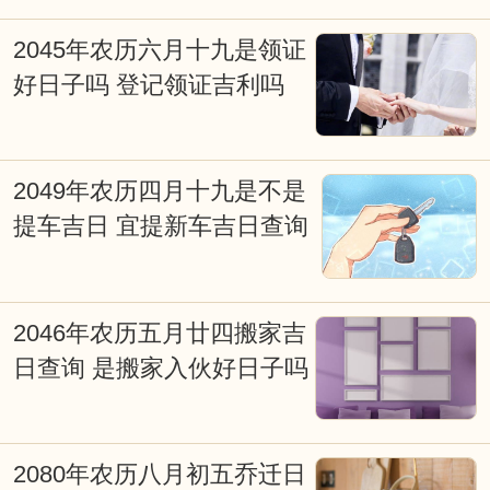
辰；不得真龙得日月，也是富贵旺人家等
2045年农历六月十九是领证
等。古时人们就是通过计算太阳、月亮等
好日子吗 登记领证吉利吗
星球对不同地域的影响，所产生不同的吉
凶效应。择日是求得天时气运的助力，是
造福的重要手段。择吉日在涉及诸如结婚
2049年农历四月十九是不是
嫁娶择日、修造动土择日、入宅搬家择
提车吉日 宜提新车吉日查询
日、开张开业择日、生儿育女交合求嗣择
吉日等重大事项时，必须选择吉日吉时，
2046年农历五月廿四搬家吉
从而达到趋吉避凶、福自天降、荣华富
日查询 是搬家入伙好日子吗
贵，因些择吉日非常重要。老式挂历、老
黄历上也往往会写满了各种择日吉凶宜忌
信息，特别提醒一些贪图方便的网友，不
2080年农历八月初五乔迁日