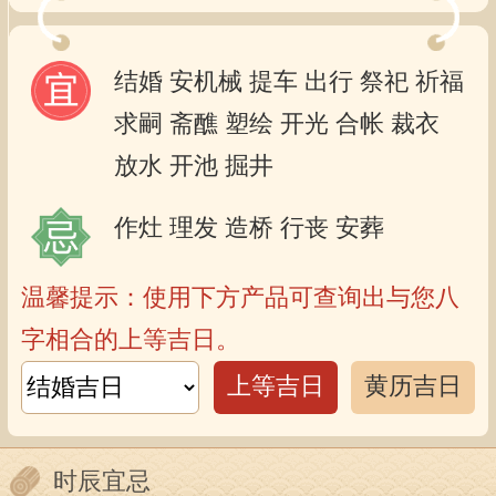
结婚
安机械
提车
出行
祭祀
祈福
求嗣
斋醮
塑绘
开光
合帐
裁衣
放水
开池
掘井
作灶
理发
造桥
行丧
安葬
温馨提示：使用下方产品可查询出与您八
字相合的上等吉日。
上等吉日
黄历吉日
时辰宜忌