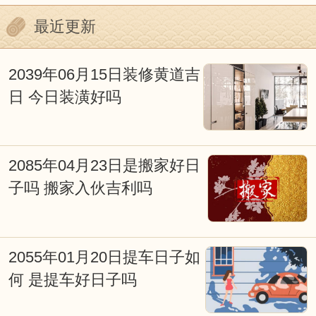
含的心理因素。迷信附会和不加分析的批
最近更新
判都是不可取的，我们今天以科学态度去
深入探究它，对阐明我国古代传统文化应
2039年06月15日装修黄道吉
日 今日装潢好吗
会有所裨益。
择日重要吗？择日就是择吉，也叫看
日子择吉日，本站是免费择日网。择日是
2085年04月23日是搬家好日
子吗 搬家入伙吉利吗
我国古文化的重要组成部分，从战争、文
化活动、皇家礼祭，道家佛家的各种活
动，都和择吉日有着极大的关系。俗话
2055年01月20日提车日子如
说：得天时得地利，天时地利人和；子靠
何 是提车好日子吗
出生，女靠行嫁；发福由地脉，催福出良