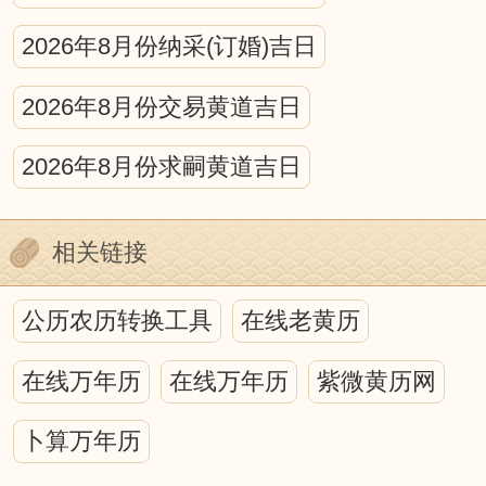
宇宙运动都会不同程度的作用于地球生
2026年8月份纳采(订婚)吉日
命，从而在地球生命上打下深深的烙印。
在日、月、星的运动中，蕴藏着万物消长
2026年8月份交易黄道吉日
的规律，寓含着深奥的物候原理。因此，
2026年8月份求嗣黄道吉日
在研究人与自然的关系中，离不开日月星
的运行，而中国古代的历法正是为这种研
相关链接
究，提供了最好的时空背景。
历法上的吉凶之说虽然充满迷信色
公历农历转换工具
在线老黄历
彩，甚至于荒诞无稽，但它包含我国古代
在线万年历
在线万年历
紫微黄历网
哲学、天文、地理、自然生态等诸多方面
丰富的内涵，并蕴藏着人们如何顺应自然
卜算万年历
的论述。重要的是，我们不能否认其中蕴