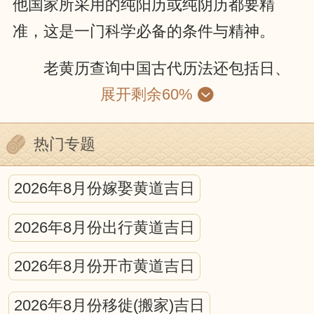
他国家所采用的纯阳历或纯阴历都要精
准，这是一门科学必备的条件与精神。
老黄历查询中国古代历法还包括日、
展开剩余60%
月、五星的运动，位置的计算；昏、旦中
星和时刻的测定；日、月食的预报等等。
热门专题
就某种程度来说，中国古代的历法就是一
种编算天文年历的工作。它包括中国古代
2026年8月份嫁娶黄道吉日
天文学的许多重要内容，是古代科学观察
2026年8月份出行黄道吉日
和研究的结晶。
宇宙中日、月、星辰的互动，对人可
2026年8月份开市黄道吉日
产生什么影响，古今学者都认为，所有的
2026年8月份移徙(搬家)吉日