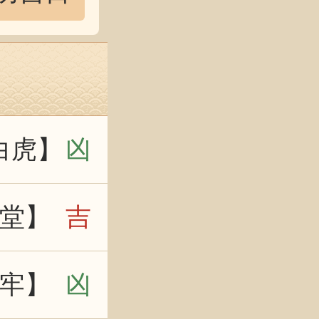
白虎】
凶
堂】
吉
牢】
凶