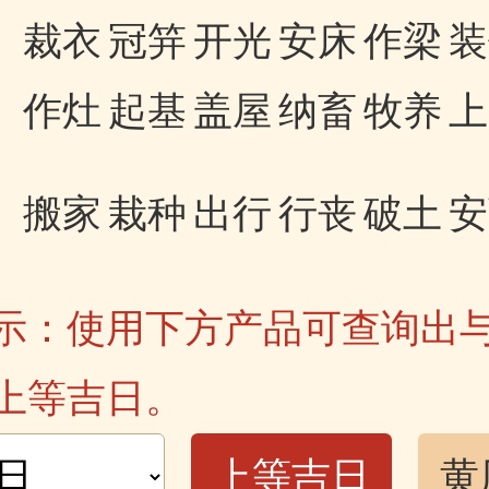
裁衣
冠笄
开光
安床
作梁
装
作灶
起基
盖屋
纳畜
牧养
上
搬家
栽种
出行
行丧
破土
安
示：使用下方产品可查询出
上等吉日。
上等吉日
黄