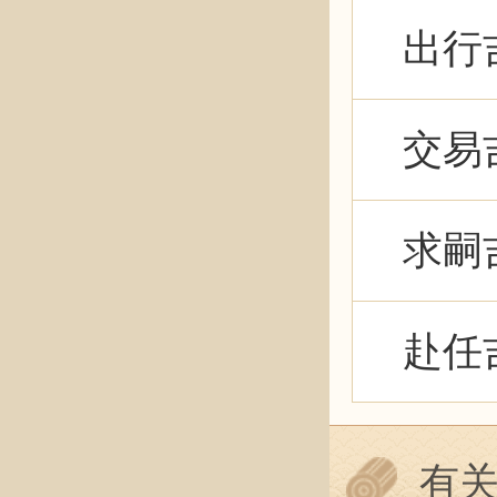
出行
交易
求嗣
赴任
有