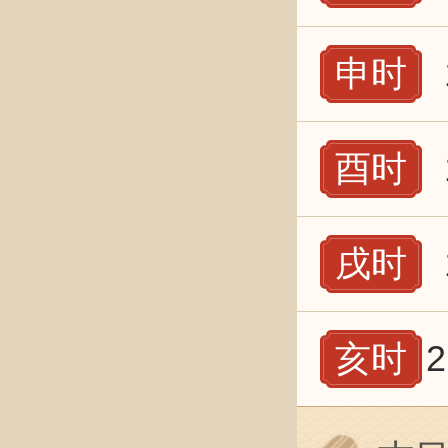
申时
酉时
戌时
亥时
2