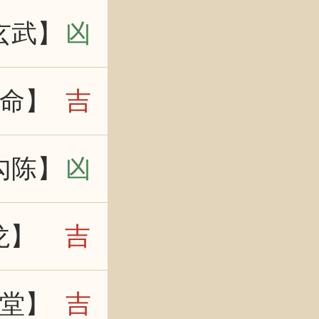
玄武】
凶
命】
吉
勾陈】
凶
龙】
吉
堂】
吉