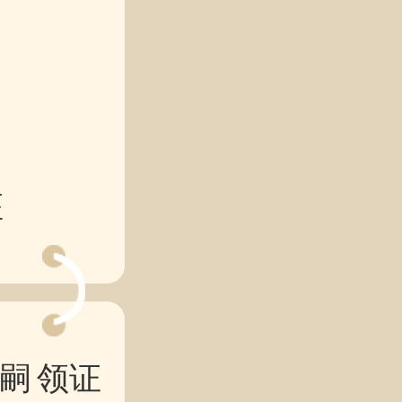
座
嗣
领证