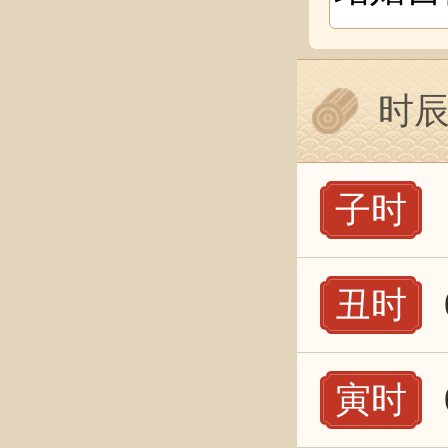
时
子时
丑时
寅时