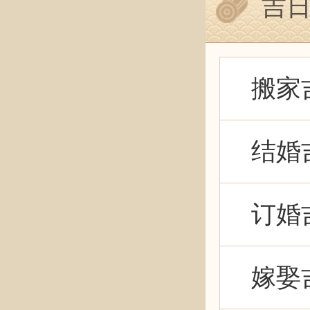
吉
搬家
结婚
订婚
嫁娶