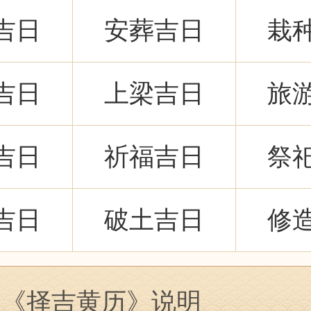
吉日
安葬吉日
栽
吉日
上梁吉日
旅
吉日
祈福吉日
祭
吉日
破土吉日
修
关《择吉黄历》说明