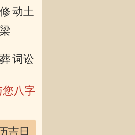
修
动土
梁
葬
词讼
与您八字
历吉日