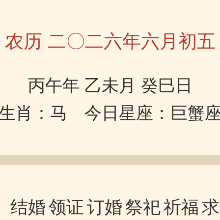
农历 二〇二六年六月初五
丙午年 乙未月 癸巳日
生肖：马 今日星座：巨蟹
结婚
领证
订婚
祭祀
祈福
求