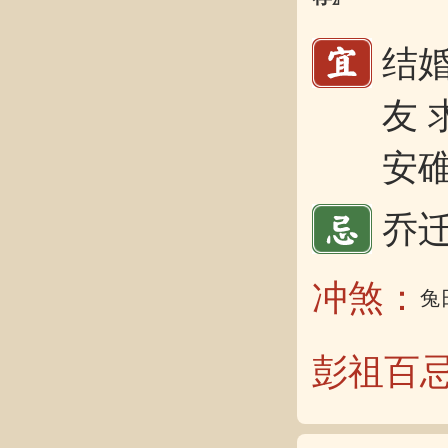
结婚
友 
安碓
乔迁
冲煞：
兔
彭祖百