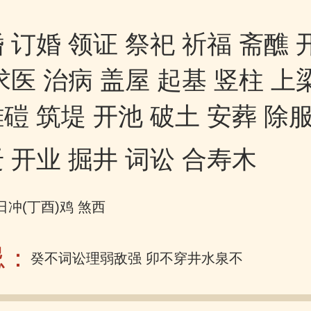
 订婚 领证 祭祀 祈福 斋醮 
求医 治病 盖屋 起基 竖柱 上
磑 筑堤 开池 破土 安葬 除
 开业 掘井 词讼 合寿木
日冲(丁酉)鸡 煞西
忌：
癸不词讼理弱敌强 卯不穿井水泉不香