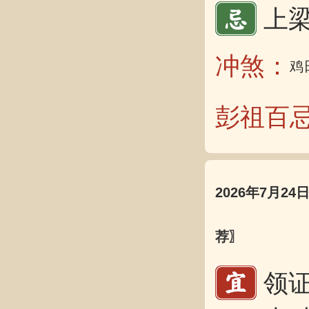
上梁
冲煞：
鸡
彭祖百
2026年7月24
荐〗
领证