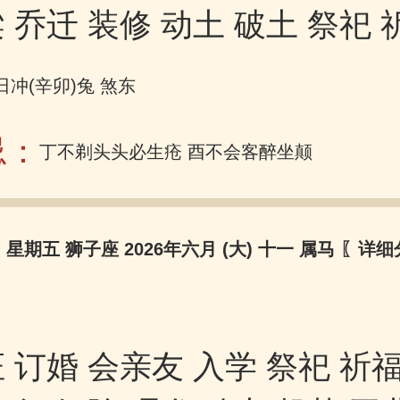
 乔迁 装修 动土 破土 祭祀 
日冲(辛卯)兔 煞东
忌：
丁不剃头头必生疮 酉不会客醉坐颠狂
日 星期五 狮子座 2026年六月 (大) 十一 属马
〖详细
 订婚 会亲友 入学 祭祀 祈福