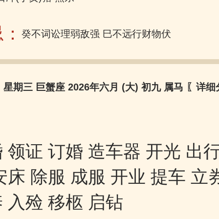
忌：
癸不词讼理弱敌强 巳不远行财物伏藏
日 星期三 巨蟹座 2026年六月 (大) 初九 属马
〖详细
 领证 订婚 造车器 开光 出行
安床 除服 成服 开业 提车 立
 入殓 移柩 启钻