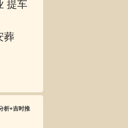
业 提车
安葬
分析+吉时推