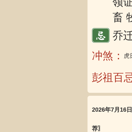
领证
畜 
乔迁
冲煞：
虎
彭祖百
2026年7月16
荐〗