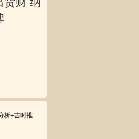
出货财 纳
碑
分析+吉时推