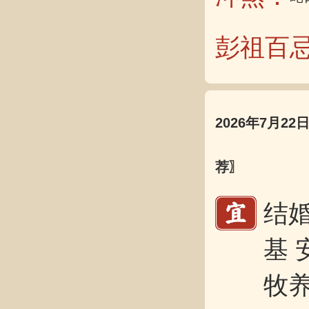
彭祖百
2026年7月22
荐〗
结婚
基 
牧养