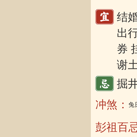
结婚
出行
券 
谢土
掘井
冲煞：
兔
彭祖百