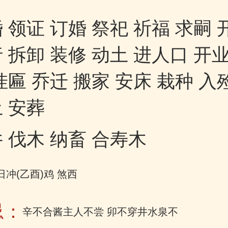
 领证 订婚 祭祀 祈福 求嗣 
 拆卸 装修 动土 进人口 开业
挂匾 乔迁 搬家 安床 栽种 入
 安葬
 伐木 纳畜 合寿木
日冲(乙酉)鸡 煞西
忌：
辛不合酱主人不尝 卯不穿井水泉不香