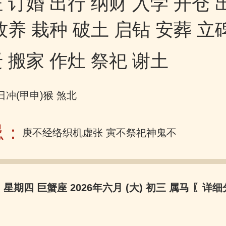
 订婚 出行 纳财 入学 开仓 
牧养 栽种 破土 启钻 安葬 立
 搬家 作灶 祭祀 谢土
日冲(甲申)猴 煞北
忌：
庚不经络织机虚张 寅不祭祀神鬼不尝
日 星期四 巨蟹座 2026年六月 (大) 初三 属马
〖详细