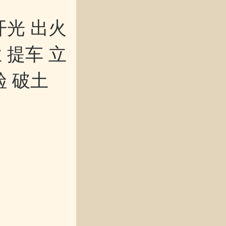
开光 出火
 提车 立
殓 破土