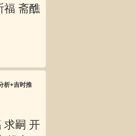
祈福 斋醮
分析+吉时推
 求嗣 开