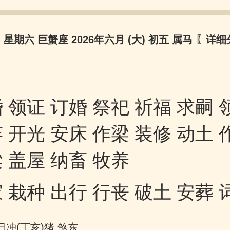
日 星期六 巨蟹座 2026年六月 (大) 初五 属马
〖详细
 领证 订婚 祭祀 祈福 求嗣 
 开光 安床 作梁 装修 动土 
 盖屋 纳畜 牧养
 栽种 出行 行丧 破土 安葬 
日冲(丁亥)猪 煞东