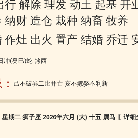
出行 解除 理发 动土 起基 开
 纳财 造仓 栽种 纳畜 牧养
 作灶 出火 置产 结婚 乔迁 
日冲(癸巳)蛇 煞西
忌：
己不破券二比并亡 亥不嫁娶不利新郎
日 星期二 狮子座 2026年六月 (大) 十五 属马
〖详细