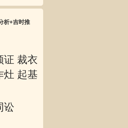
分析+吉时推
领证 裁衣
作灶 起基
词讼