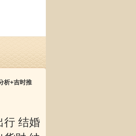
分析+吉时推
出行 结婚