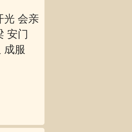
开光 会亲
梁 安门
服 成服