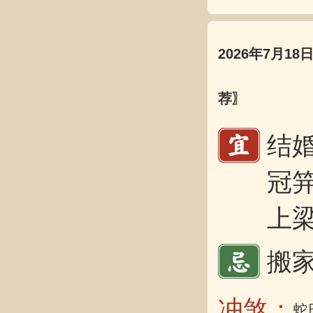
2026年7月18
荐〗
结婚
冠笄
上梁
搬家
冲煞：
蛇