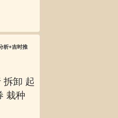
分析+吉时推
 拆卸 起
券 栽种